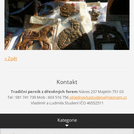
« Zpět
Kontakt
Tradiční perník z dřevěných forem
Náves 237
Majetín 751 03
Tel : 581 741 739 Mob : 603 516 756
objednav
kastuden
a@seznam
.cz
Vladimír a Ludmila Studení IČO 46552511
Kategorie