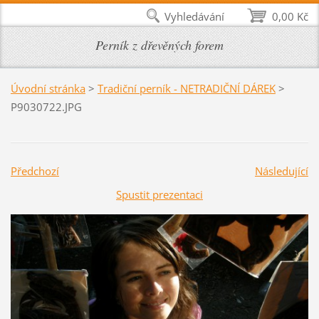
Vyhledávání
0,00 Kč
Perník z dřevěných forem
Úvodní stránka
>
Tradiční perník - NETRADIČNÍ DÁREK
>
P9030722.JPG
Předchozí
Následující
Spustit prezentaci