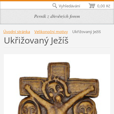
Vyhledávání
0,00 Kč
Perník z dřevěných forem
Úvodní stránka
Velikonoční motivy
Ukřižovaný Ježíš
Ukřižovaný Ježíš